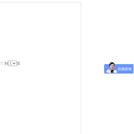
页
到
页